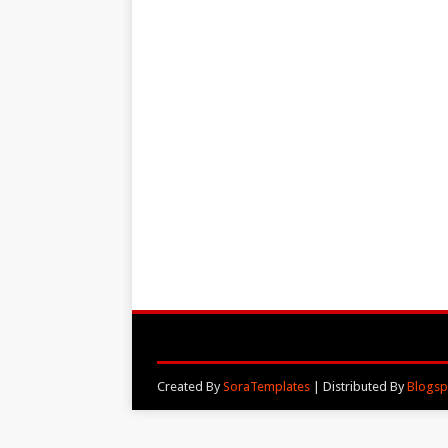
Created By
SoraTemplates
| Distributed By
Blogsp